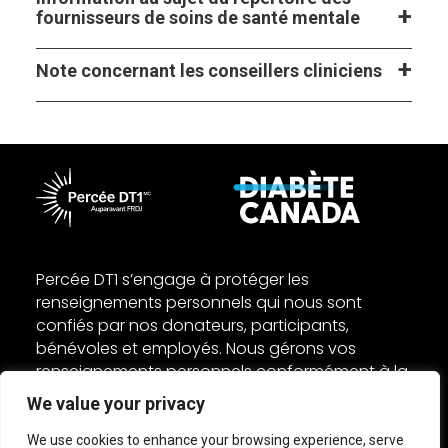
fournisseurs de soins de santé mentale
Note concernant les conseillers cliniciens
Percée DT1 s’engage à protéger les
renseignements personnels qui nous sont
confiés par nos donateurs, participants,
bénévoles et employés. Nous gérons vos
renseignements personnels conformément à la
Loi fédérale sur la protection des
We value your privacy
renseignements personnels et les documents
électroniques (LPRPDE) et autres lois
We use cookies to enhance your browsing experience, serve