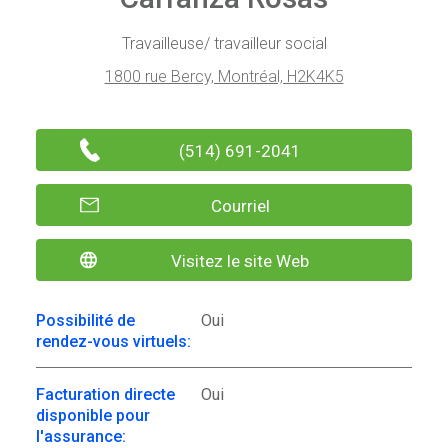
Travailleuse/ travailleur social
1800 rue Bercy, Montréal, H2K4K5
(514) 691-2041
Courriel
Visitez le site Web
Possibilité de
Oui
rendez-vous virtuels:
Facturation directe
Oui
disponible pour
l'assurance: