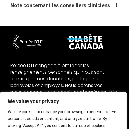
Note concernant les conseillers cliniciens
Percée DT1 s’engage à protéger les
renseignements personnels qui nous sont
confiés par nos donateurs, participants,
bénévoles et employés. Nous gérons vos
renseignements personnels conformément à la
Loi fédérale sur la protection des
We value your privacy
renseignements personnels et les documents
électroniques (LPRPDE) et autres lois
We use cookies to enhance your browsing experience, serve
applicables. Lisez nos politiques de
personalized ads or content, and analyze our traffic. By
confidentialité
et
d'accessibilité
.
clicking "Accept All", you consent to our use of cookies.