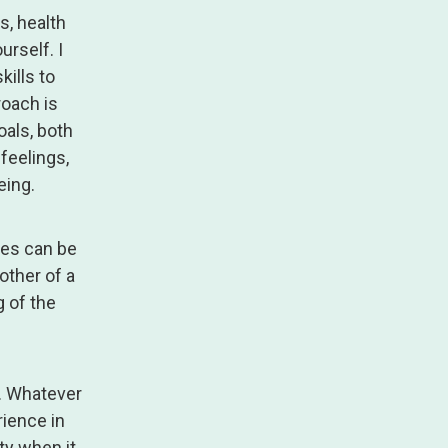
s, health
urself. I
kills to
roach is
oals, both
feelings,
eing.
tes can be
mother of a
g of the
e. Whatever
rience in
ty when it