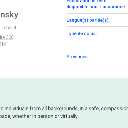
Facturation directe
disponible pour l'assurance:
ansky
Langue(s) parlée(s):
ur social
Type de soins:
ite 308,
 1M1
Provinces:
 to individuals from all backgrounds, in a safe, compassio
ce, whether in person or virtually.