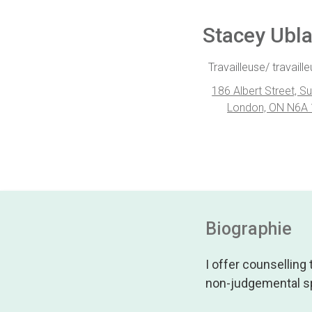
Stacey Ubl
Travailleuse/ travaille
186 Albert Street, Su
London, ON N6A
Biographie
I offer counselling
non-judgemental spa