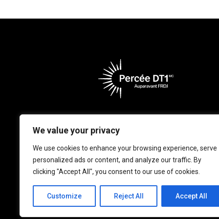
We value your privacy
Percée DT1 s’engage à protéger
confiés par nos donateurs, par
We use cookies to enhance your browsing experience, serve
vos renseignements personnels 
personalized ads or content, and analyze our traffic. By
protection des renseignements
clicking "Accept All", you consent to our use of cookies.
(LPRPDE) et autres lois applicabl
d'accessibilité
.
Customize
Reject All
Accept All