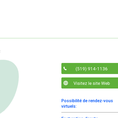
e
(519) 914-1136
Visitez le site Web
Possibilité de rendez-vous
virtuels: