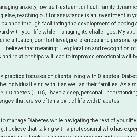
aging anxiety, low self-esteem, difficult family dynamic
 else, reaching out for assistance is an investment in yo
d balance through facilitating the development of coping s
rd with your life while managing its challenges. My app
ecific situation, comfort level, preferences and personal g
. I believe that meaningful exploration and recognition of 
 and relationships will lead to improved emotional well-b
my practice focuses on clients living with Diabetes. Diabe
he individual living with it as well as their families. As a 
ype 1 Diabetes (T1D), I have a deep, personal understandin
nges that are so often a part of life with Diabetes.
e to manage Diabetes while navigating the rest of your lif
g, I believe that talking with a professional who has expe
tes can help. Feeling a sense of connection and communi