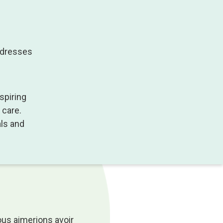
ddresses
spiring
 care.
als and
ous aimerions avoir