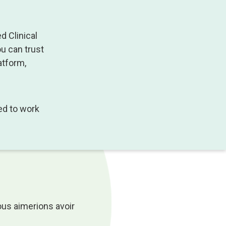
d Clinical
ou can trust
atform,
red to work
ous aimerions avoir