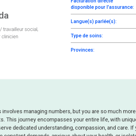
Facturation directe
disponible pour l'assurance:
da
Langue(s) parlée(s):
travailleur social,
Type de soins:
 clinicien
Provinces:
es involves managing numbers, but you are so much more
s. This journey encompasses your entire life, with uniqu
serve dedicated understanding, compassion, and care. If 
 constant demands, anxious about your health, or isolate