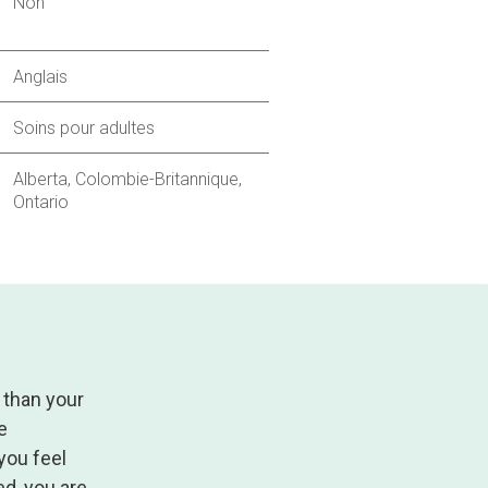
Non
Anglais
Soins pour adultes
Alberta, Colombie-Britannique,
Ontario
 than your
e
you feel
d, you are