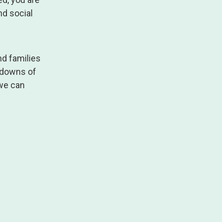
nd social
nd families
d downs of
 we can