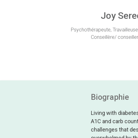
Joy Sere
Psychothérapeute, Travailleuse/ 
Conseillère/ conseiller
Biographie
Living with diabet
A1C and carb count
challenges that de
overwhelmed by the