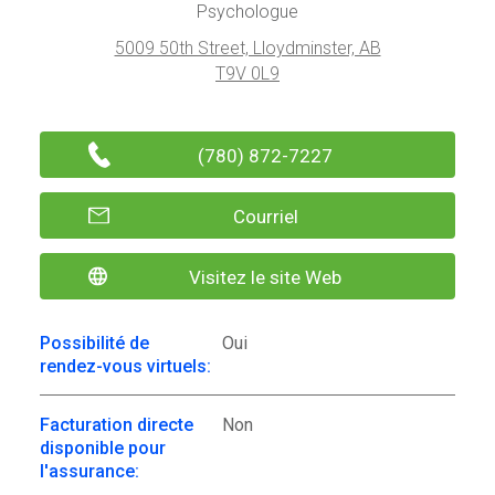
Psychologue
5009 50th Street, Lloydminster, AB
T9V 0L9
(780) 872-7227
Courriel
Visitez le site Web
Possibilité de
Oui
rendez-vous virtuels:
Facturation directe
Non
disponible pour
l'assurance: