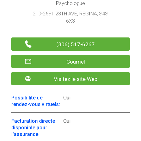
Psychologue
210-2631 28TH AVE, REGINA, S4S
6X3
(306) 517-6267
Courriel
Visitez le site Web
Possibilité de
Oui
rendez-vous virtuels:
Facturation directe
Oui
disponible pour
l'assurance: