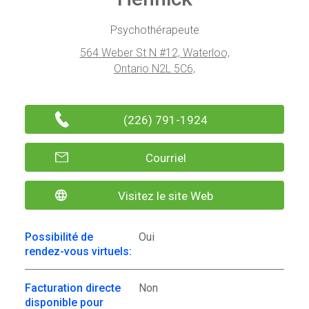
Psychothérapeute
564 Weber St N #12, Waterloo,
Ontario N2L 5C6,
(226) 791-1924
Courriel
Visitez le site Web
Possibilité de
Oui
rendez-vous virtuels:
Facturation directe
Non
disponible pour